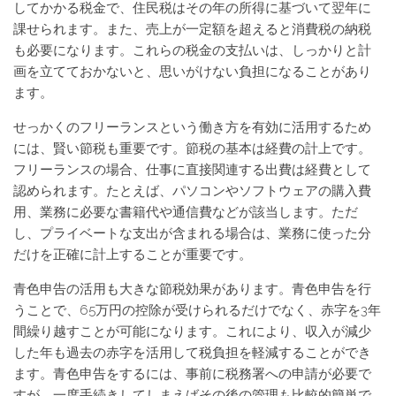
してかかる税金で、住民税はその年の所得に基づいて翌年に
課せられます。また、売上が一定額を超えると消費税の納税
も必要になります。これらの税金の支払いは、しっかりと計
画を立てておかないと、思いがけない負担になることがあり
ます。
せっかくのフリーランスという働き方を有効に活用するため
には、賢い節税も重要です。節税の基本は経費の計上です。
フリーランスの場合、仕事に直接関連する出費は経費として
認められます。たとえば、パソコンやソフトウェアの購入費
用、業務に必要な書籍代や通信費などが該当します。ただ
し、プライベートな支出が含まれる場合は、業務に使った分
だけを正確に計上することが重要です。
青色申告の活用も大きな節税効果があります。青色申告を行
うことで、65万円の控除が受けられるだけでなく、赤字を3年
間繰り越すことが可能になります。これにより、収入が減少
した年も過去の赤字を活用して税負担を軽減することができ
ます。青色申告をするには、事前に税務署への申請が必要で
すが、一度手続きしてしまえばその後の管理も比較的簡単で