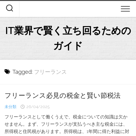
Skip
to
content
IT業界で賢く立ち回るための
ガイド
Tagged:
フリーランス
フリーランス必見の税金と賢い節税法
未分類
26/04/2025
フリーランスとして働くうえで、税金についての知識は欠か
せません。まず、フリーランスが支払うべき主な税金には、
所得税と住民税があります。所得税は、1年間に得た利益に対